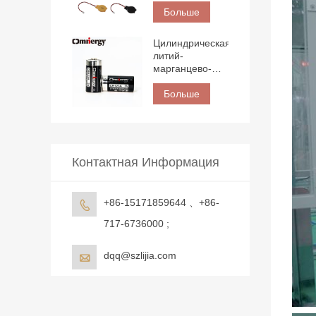
при
питания, литий-
Больше
минималистичных
марганцево-
габаритах.
оксидные
Цилиндрическая
батарейки-
литий-
таблетки,
марганцево-
клеммы и
диоксидная
выводы,
(Ли-MnO2)
Больше
изготовленные
батарея
на заказ.
CR123A 3 В
1500 мАч
Контактная Информация
+86-15171859644 、+86-

717-6736000 ;
dqq@szlijia.com
