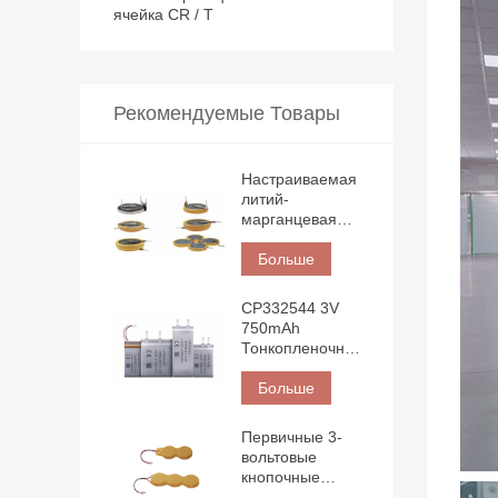
ячейка CR / T
Рекомендуемые Товары
Настраиваемая
литий-
марганцевая
батарейка-
таблетка 3 В с
Больше
обмоткой по
краю,
CP332544 3V
контактной
750mAh
площадкой для
Тонкопленочный
пайки и
литий-
штырьком.
марганцевый
Больше
аккумулятор в
компактном
Первичные 3-
корпусе.
вольтовые
Высокая
кнопочные
энергоэффективность
элементы