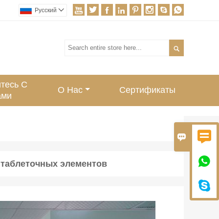








Pусский


тесь С
О Нас
Сертификаты
ами



 таблеточных элементов
