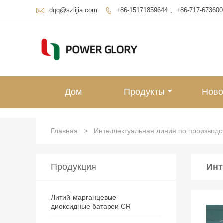

dqq@szlijia.com
+86-15171859644 、+86-717-673600

Дом
Продукты
Ново
Главная
>
Интеллектуальная линия по производс
Продукция
Инт
Литий-марганцевые
диоксидные батареи CR