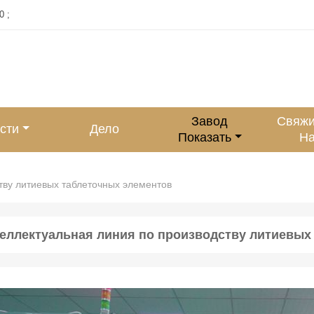
0 ;
Завод
Свяжи
сти
Дело
Показать
Н
тву литиевых таблеточных элементов
еллектуальная линия по производству литиевых