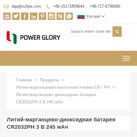

dqq@szlijia.com
+86-15171859644 、+86-717-6736000 ;









Pусский


To
Главная
>
Продукты
>
Литий-марганцевая кнопочная ячейка CR / РН
>
Литий-марганцево-диоксидная батарея
CR2032PH 3 В 245 мАч
Литий-марганцево-диоксидная батарея
CR2032PH 3 В 245 мАч