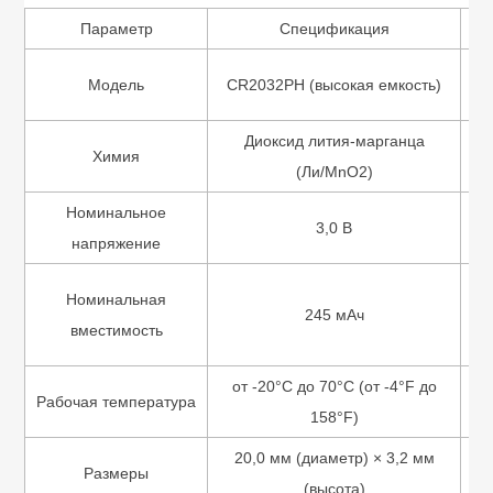
Параметр
Спецификация
М
Модель
CR2032PH (высокая емкость)
Диоксид лития-марганца
В
Химия
(Ли/MnO2)
Номинальное
3,0 В
напряжение
З
Номинальная
245 мАч
вместимость
от -20°C до 70°C (от -4°F до
На
Рабочая температура
158°F)
20,0 мм (диаметр) × 3,2 мм
Размеры
(высота)