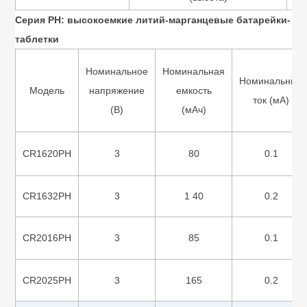
Серия PH: высокоемкие литий-марганцевые батарейки-
таблетки
Номинальное
Номинальная
Номинальный
Модель
напряжение
емкость
ток (мА)
(В)
(мАч)
CR1620PH
3
80
0.1
CR1632PH
3
1 40
0.2
CR2016PH
3
85
0.1
CR2025PH
3
165
0.2